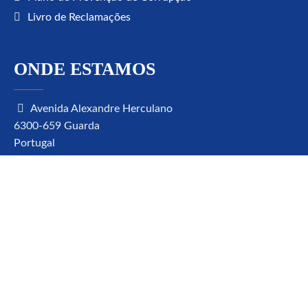
Livro de Reclamações
ONDE ESTAMOS
Avenida Alexandre Herculano
6300-659 Guarda
Portugal
geral@fjbr.org
271 220 410
(chamada para rede fixa nacional)
FACEBOOK
X / TWITTER
INSTAGRAM
LINKEDIN