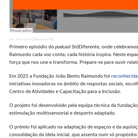
fjbr
·
Podcast (In)Diferentes #01
Primeiro episódio do
podcast
(In)Diferente, onde celebramo
Raimundo cada voz conta; cada história inspira. Neste espa
força que nos une e transforma. Prepare-se para ouvir rela
Em 2021 a Fundação João Bento Raimundo foi
reconhecida 
iniciativas inovadoras no âmbito de respostas sociais, escol
Centro de Atividades e Capacitação para a Inclusão.
O projeto foi desenvolvido pela equipa técnica da fundaçã
estimulação multissensorial e desporto adaptado.
O prémio foi aplicado na adaptação de espaços e da aquisi
consolidação da ideia inicial, que assenta num só propósito: