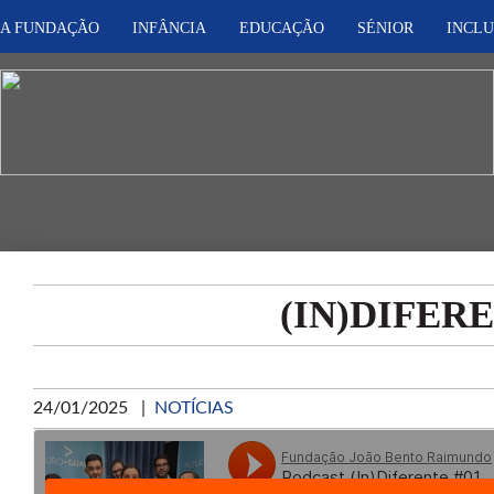
A FUNDAÇÃO
INFÂNCIA
EDUCAÇÃO
SÉNIOR
INCL
(IN)DIFER
24/01/2025
|
NOTÍCIAS