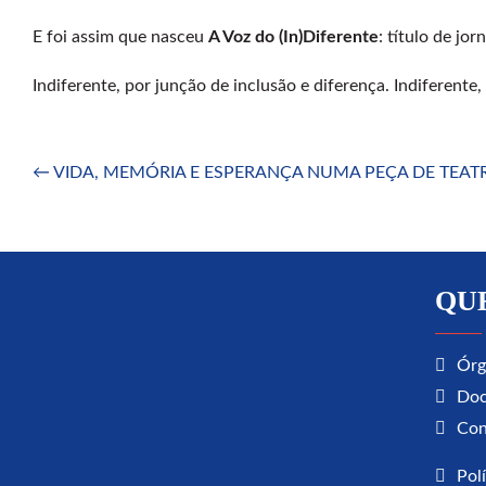
E foi assim que nasceu
A Voz do (In)Diferente
: título de jo
Indiferente, por junção de inclusão e diferença. Indiferente,
Post
←
VIDA, MEMÓRIA E ESPERANÇA NUMA PEÇA DE TEAT
navigation
QU
Órg
Doc
Con
Pol